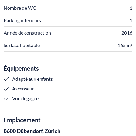
Nombre de WC
1
Parking intérieurs
1
Année de construction
2016
2
Surface habitable
165 m
Équipements
Adapté aux enfants
Ascenseur
Vue dégagée
Emplacement
8600 Dübendorf, Zürich