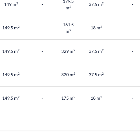
179.5
2
2
149 m
-
37.5 m
-
2
m
161.5
2
2
149.5 m
-
18 m
-
2
m
2
2
2
149.5 m
-
329 m
37.5 m
-
2
2
2
149.5 m
-
320 m
37.5 m
-
2
2
2
149.5 m
-
175 m
18 m
-