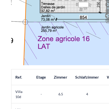
Ref.
Etage
Zimmer
Schlafzimmer
W
Villa
-
6.5
4
10d