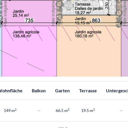
ohnfläche
Balkon
Garten
Terrasse
Untergesc
2
2
2
149 m
-
66.5 m
19.5 m
-