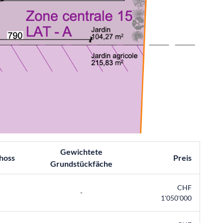
Gewichtete
hoss
Preis
Grundstückfäche
CHF
-
1'050'000