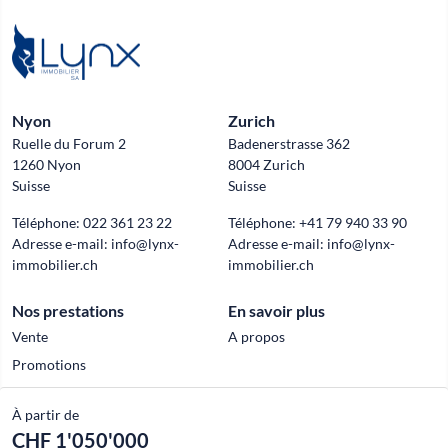
Nyon
Zurich
Ruelle du Forum 2
Badenerstrasse 362
1260 Nyon
8004 Zurich
Suisse
Suisse
Téléphone:
022 361 23 22
Téléphone:
+41 79 940 33 90
Adresse e-mail:
info@lynx-
Adresse e-mail:
info@lynx-
immobilier.ch
immobilier.ch
Nos prestations
En savoir plus
Vente
A propos
Promotions
À partir de
CHF 1'050'000
Official partner of