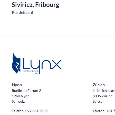
Siviriez, Fribourg
Postleitzahl
Nyon
Zürich
Ruelle du Forum 2
Heinrichstras
1260 Nyon
8005 Zurich
Schweiz
Suisse
Telefon:
022 361 23 22
Telefon:
+41 7