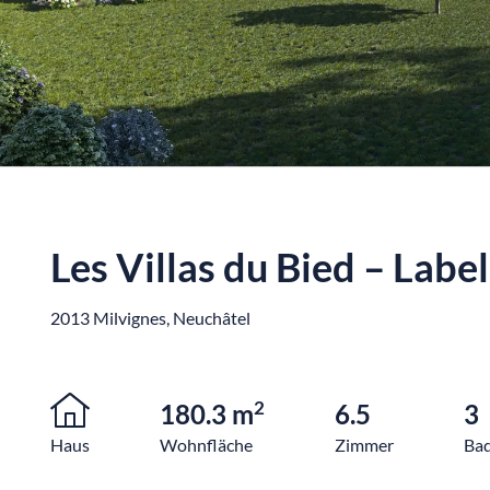
Les Villas du Bied – Lab
2013 Milvignes, Neuchâtel
2
180.3 m
6.5
3
Haus
Wohnfläche
Zimmer
Ba