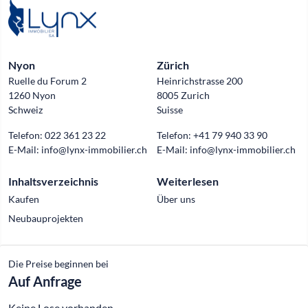
Nyon
Zürich
Ruelle du Forum 2
Heinrichstrasse 200
1260 Nyon
8005 Zurich
Schweiz
Suisse
Telefon:
022 361 23 22
Telefon:
+41 79 940 33 90
E-Mail:
info@lynx-immobilier.ch
E-Mail:
info@lynx-immobilier.ch
Inhaltsverzeichnis
Weiterlesen
Kaufen
Über uns
Neubauprojekten
Die Preise beginnen bei
Official partner of
Auf Anfrage
© 2026 Lynx Immobilier
Keine Lose vorhanden