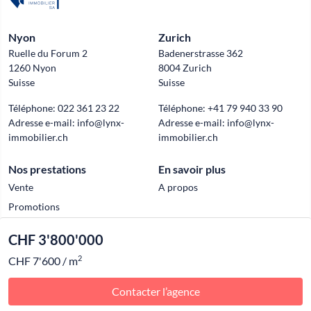
Nyon
Zurich
Ruelle du Forum 2
Badenerstrasse 362
1260 Nyon
8004 Zurich
Suisse
Suisse
Téléphone:
022 361 23 22
Téléphone:
+41 79 940 33 90
Adresse e-mail:
info@lynx-
Adresse e-mail:
info@lynx-
immobilier.ch
immobilier.ch
Nos prestations
En savoir plus
Vente
A propos
Promotions
CHF 3'800'000
Official partner of
2
CHF 7'600 / m
© 2026 Lynx Immobilier
Contacter l’agence